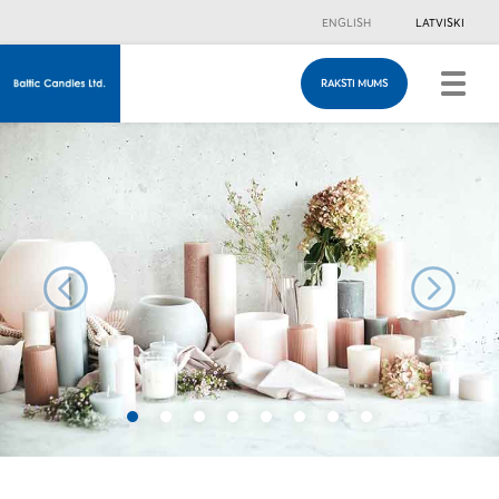
ENGLISH
LATVISKI
RAKSTI MUMS
RAKSTI MUMS
Ja vēlies ar mums sazināties, lūdzu aizpildi
kontaktformu.