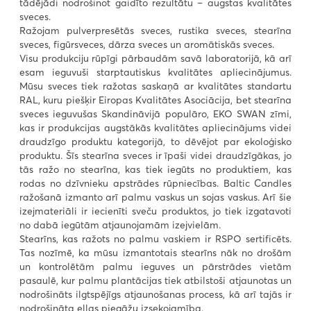
tādējādi nodrošinot gaidīto rezultātu – augstas kvalitātes
sveces.
Ražojam pulverpresētās sveces, rustika sveces, stearīna
sveces, figūrsveces, dārza sveces un aromātiskās sveces.
Visu produkciju rūpīgi pārbaudām savā laboratorijā, kā arī
esam ieguvuši starptautiskus kvalitātes apliecinājumus.
Mūsu sveces tiek ražotas saskaņā ar kvalitātes standartu
RAL, kuru piešķir Eiropas Kvalitātes Asociācija, bet stearīna
sveces ieguvušas Skandināvijā populāro, EKO SWAN zīmi,
kas ir produkcijas augstākās kvalitātes apliecinājums videi
draudzīgo produktu kategorijā, to dēvējot par ekoloģisko
produktu. Šīs stearīna sveces ir īpaši videi draudzīgākas, jo
tās ražo no stearīna, kas tiek iegūts no produktiem, kas
rodas no dzīvnieku apstrādes rūpniecības. Baltic Candles
ražošanā izmanto arī palmu vaskus un sojas vaskus. Arī šie
izejmateriāli ir iecienīti sveču produktos, jo tiek izgatavoti
no dabā iegūtām atjaunojamām izejvielām.
Stearīns, kas ražots no palmu vaskiem ir RSPO sertificēts.
Tas nozīmē, ka mūsu izmantotais stearīns nāk no drošām
un kontrolētām palmu ieguves un pārstrādes vietām
pasaulē, kur palmu plantācijas tiek atbilstoši atjaunotas un
nodrošināts ilgtspējīgs atjaunošanas process, kā arī tajās ir
nodrošināta eļļas piegāžu izsekojamība.