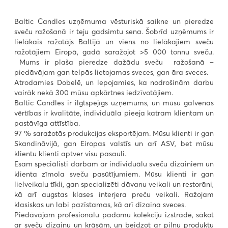
Baltic Candles uzņēmuma vēsturiskā saikne un pieredze
sveču ražošanā ir teju gadsimtu sena. Šobrīd uzņēmums ir
lielākais ražotājs Baltijā un viens no lielākajiem sveču
ražotājiem Eiropā, gadā saražojot >5 000 tonnu sveču.
Mums ir plaša pieredze dažādu sveču ražošanā –
piedāvājam gan telpās lietojamas sveces, gan āra sveces.
Atrodamies Dobelē, un lepojamies, ka nodrošinām darbu
vairāk nekā 300 mūsu apkārtnes iedzīvotājiem.
Baltic Candles ir ilgtspējīgs uzņēmums, un mūsu galvenās
vērtības ir kvalitāte, individuāla pieeja katram klientam un
pastāvīga attīstība.
97 % saražotās produkcijas eksportējam. Mūsu klienti ir gan
Skandināvijā, gan Eiropas valstīs un arī ASV, bet mūsu
klientu klienti aptver visu pasauli.
Esam speciālisti darbam ar individuālu sveču dizainiem un
klienta zīmola sveču pasūtījumiem. Mūsu klienti ir gan
lielveikalu tīkli, gan specializēti dāvanu veikali un restorāni,
kā arī augstas klases interjera preču veikali. Ražojam
klasiskas un labi pazīstamas, kā arī dizaina sveces.
Piedāvājam profesionālu padomu kolekciju izstrādē, sākot
ar sveču dizainu un krāsām, un beidzot ar pilnu produktu