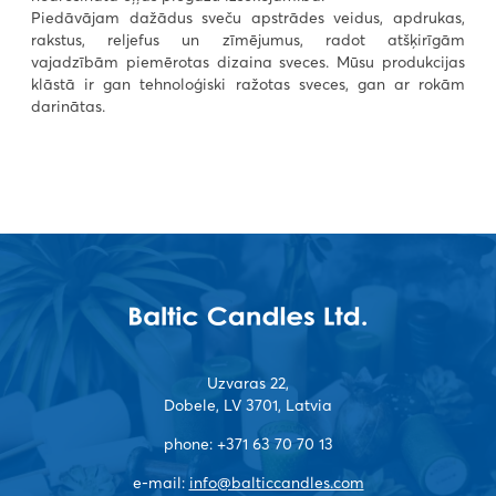
Piedāvājam dažādus sveču apstrādes veidus, apdrukas,
rakstus, reljefus un zīmējumus, radot atšķirīgām
vajadzībām piemērotas dizaina sveces. Mūsu produkcijas
klāstā ir gan tehnoloģiski ražotas sveces, gan ar rokām
darinātas.
Uzvaras 22,
Dobele, LV 3701, Latvia
phone:
+371 63 70 70 13
e-mail:
info@balticcandles.com