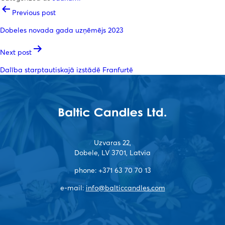
POST
Previous post
NAVIGATION
Dobeles novada gada uzņēmējs 2023
Next post
Piekrītu
Noteikumiem
Dalība starptautiskajā izstādē Franfurtē
Uzvaras 22,
Dobele, LV 3701, Latvia
phone:
+371 63 70 70 13
e-mail:
info@balticcandles.com