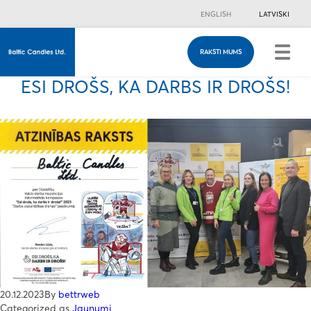
ENGLISH
LATVISKI
RAKSTI MUMS
RAKSTI MUMS
Ja vēlies ar mums sazināties, lūdzu aizpildi
ESI DROŠS, KA DARBS IR DROŠS!
kontaktformu.
20.12.2023
By
bettrweb
Categorized as
Jaunumi